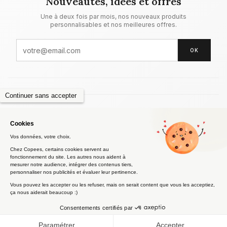
Nouveautés, idées et offres
Une à deux fois par mois, nos nouveaux produits
personnalisables et nos meilleures offres.
OK
Qui sommes-nous
Mentions légales
Retours & remboursements
CGV
Garantie Prix
Confidentialité
Privacy Policy
Contact
FAQ
Blog
Imprimerie en ligne
Impression Paris
🐛 Signaler un bug
© 2026 Milkprint. Tous droits réservés. Copees est une marque de
Milkprint — SIRET 824 580 450 00032
Les délais de livraison le jour même, y compris sur des créneaux de 30 minutes, sont
proposés selon la localisation, la disponibilité opérationnelle et après validation finale
de la commande par notre équipe. Les tarifs affichés sont indicatifs et peuvent varier
selon les caractéristiques du dossier et la zone de livraison.
🇬🇧 It looks like you speak
Switch to English
English