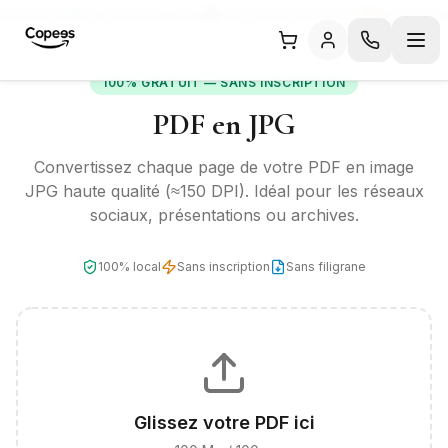
/5 (325 avis)
Satisfait ou réimprimé
Livraison Express dès J+1
Moins cher g
100% GRATUIT — SANS INSCRIPTION
PDF en JPG
Convertissez chaque page de votre PDF en image
JPG haute qualité (≈150 DPI). Idéal pour les réseaux
sociaux, présentations ou archives.
100% local
Sans inscription
Sans filigrane
Glissez votre PDF ici