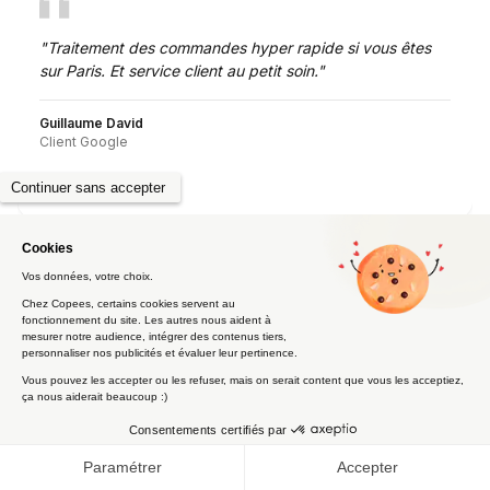
"
Traitement des commandes hyper rapide si vous êtes
sur Paris. Et service client au petit soin.
"
Guillaume David
Client Google
← Glissez pour voir plus d'avis →
Ils nous font confiance dans
🇬🇧 It looks like you speak
Switch to English
English
le
4
eme