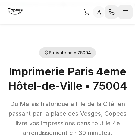
/5 (326 avis)
Satisfait ou réimprimé
Livraison Express dès J+1
Moins cher g
Paris
4
eme
•
75004
Imprimerie Paris
4
eme
Hôtel-de-Ville
•
75004
Du Marais historique à l'île de la Cité, en
passant par la place des Vosges, Copees
livre vos impressions dans tout le 4e
arrondissement en 30 minutes.