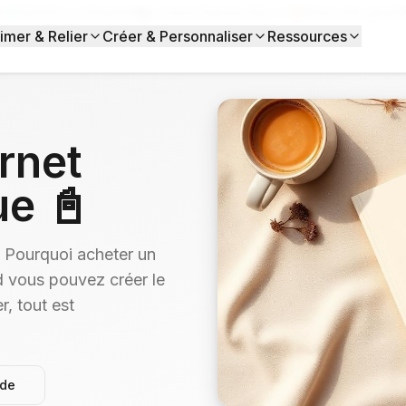
s)
Satisfait ou réimprimé
Livraison Express dès J+1
Moins cher garanti
imer & Relier
Créer & Personnaliser
Ressources
rnet
ue 📓
… Pourquoi acheter un
 vous pouvez créer le
r, tout est
ide