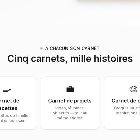
✨ À CHACUN SON CARNET
Cinq carnets, mille histoires
🍳
💼
🎨
arnet de
Carnet de
projets
Carnet de
c
ecettes
Idées, réunions,
Croquis, illust
objectifs — tout au
inspirations l
ettes de famille
même endroit.
nt un bel écrin.