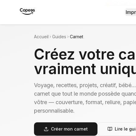
4.5/5 (326 avi
Impr
Accueil
Guides
Carnet
Créez votre
ca
vraiment uniq
Voyage, recettes, projets, créatif, bébé
carnet que tout le monde possède quand
vôtre — couverture, format, reliure, papie
personnalisable.
Créer mon carnet
Lire le gu