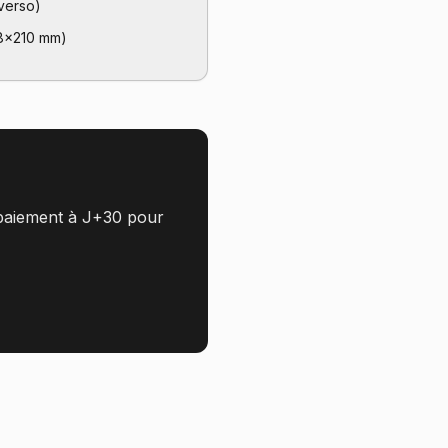
verso)
48×210 mm)
, paiement à J+30 pour