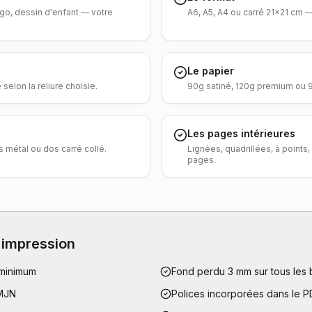
logo, dessin d'enfant — votre
A6, A5, A4 ou carré 21×21 cm — 
Le papier
selon la reliure choisie.
90g satiné, 120g premium ou 9
Les pages intérieures
 métal ou dos carré collé.
Lignées, quadrillées, à point
pages.
 impression
 minimum
Fond perdu 3 mm sur tous les
CMJN
Polices incorporées dans le 