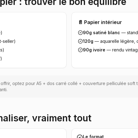
ier : trouver le bon équilibre
📄 Papier intérieur
)
90g satiné blanc
— standa
-seller)
120g
— aquarelle légère, 
s)
90g ivoire
— rendu vintag
f)
offrir, optez pour A5 + dos carré collé + couverture pelliculée soft
anti.
aliser, vraiment tout
Le format