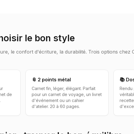
choisir le bon style
llure, le confort d'écriture, la durabilité. Trois options c
📎 2 points métal
📚 Dos
ur
Carnet fin, léger, élégant. Parfait
Rendu 
rnet de
pour un carnet de voyage, un livret
véritab
.
d'événement ou un cahier
recette
d'atelier. 20 à 60 pages.
d'exce