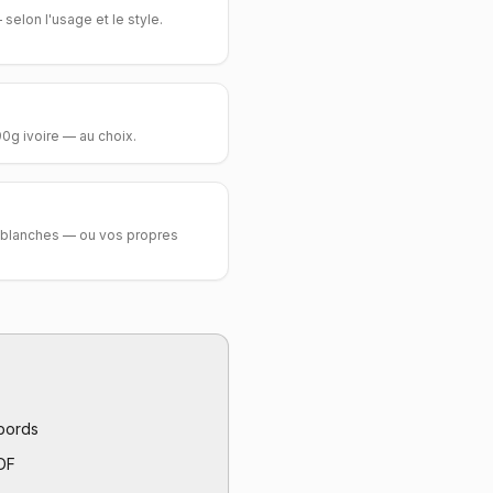
selon l'usage et le style.
0g ivoire — au choix.
s, blanches — ou vos propres
 bords
PDF