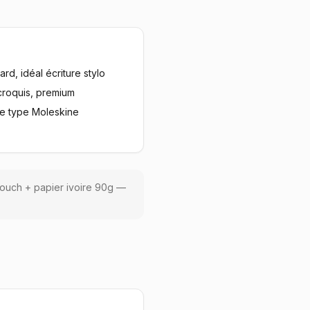
rd, idéal écriture stylo
croquis, premium
e type Moleskine
 touch + papier ivoire 90g —