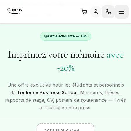
/5 (326 avis)
Satisfait ou réimprimé
Livraison Express dès J+1
Moins cher g
Accueil
/
Étudiants
/
TBS
Offre étudiante —
TBS
Imprimez votre mémoire
avec
-20%
Une offre exclusive pour les étudiants et personnels
de
Toulouse Business School
. Mémoires, thèses,
rapports de stage, CV, posters de soutenance — livrés
à
Toulouse
en express.
CODE PROMO -20%