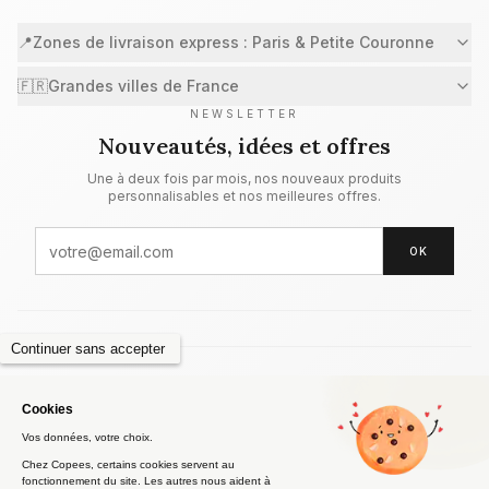
📍
Zones de livraison express : Paris & Petite Couronne
🇫🇷
Grandes villes de France
NEWSLETTER
Nouveautés, idées et offres
Une à deux fois par mois, nos nouveaux produits
personnalisables et nos meilleures offres.
OK
Qui sommes-nous
Mentions légales
Retours & remboursements
CGV
Garantie Prix
Confidentialité
Privacy Policy
Contact
FAQ
Blog
Imprimerie en ligne
Impression Paris
🐛 Signaler un bug
© 2026 Milkprint. Tous droits réservés. Copees est une marque de
Milkprint — SIRET 824 580 450 00032