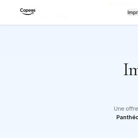
4.5/5 (326 avi
Impr
Accueil
/
Étudiants
/
Assas
I
Une offre
Panthé