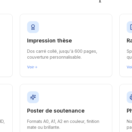
Impression thèse
R
Dos carré collé, jusqu'à 600 pages,
Sp
couverture personnalisable.
qu
Voir
Vo
Poster de soutenance
P
HD,
Formats A0, A1, A2 en couleur, finition
No
mate ou brillante.
pa