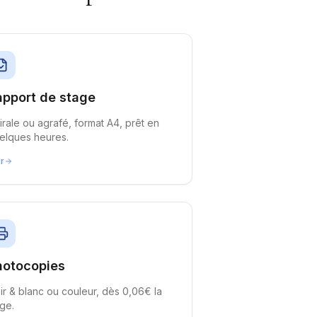
apport de stage
irale ou agrafé, format A4, prêt en
elques heures.
ir
hotocopies
ir & blanc ou couleur, dès 0,06€ la
ge.