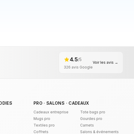
4.5
/5
Voir les avis →
326
avis Google
ODIES
PRO · SALONS · CADEAUX
Cadeaux entreprise
Tote bags pro
Mugs pro
Gourdes pro
Textiles pro
Carnets
Coffrets
Salons & événements