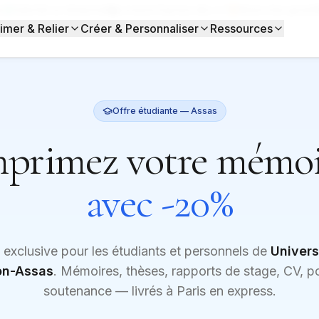
s)
Satisfait ou réimprimé
Livraison Express dès J+1
Moins cher garanti
imer & Relier
Créer & Personnaliser
Ressources
Offre étudiante —
Assas
mprimez votre mémoi
avec -20%
 exclusive pour les étudiants et personnels de
Univers
on-Assas
. Mémoires, thèses, rapports de stage, CV, p
soutenance — livrés à
Paris
en express.