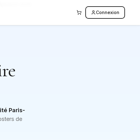
Support réactif
Connexion
re
ité Paris-
osters de