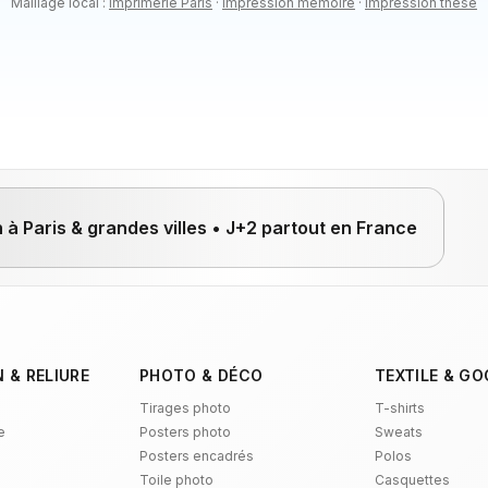
Maillage local :
Imprimerie
Paris
·
Impression mémoire
·
Impression thèse
à Paris & grandes villes •
J+2
partout en France
 & RELIURE
PHOTO & DÉCO
TEXTILE & GO
Tirages photo
T-shirts
e
Posters photo
Sweats
Posters encadrés
Polos
Toile photo
Casquettes