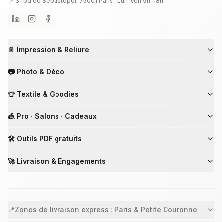
📍 31 bd de Sébastopol, 75001 Paris ·
Lun-Ven 9h-18h
📄 Impression & Reliure
📷 Photo & Déco
👕 Textile & Goodies
🎪 Pro · Salons · Cadeaux
🛠 Outils PDF gratuits
🚀 Livraison & Engagements
📍
Zones de livraison express : Paris & Petite Couronne