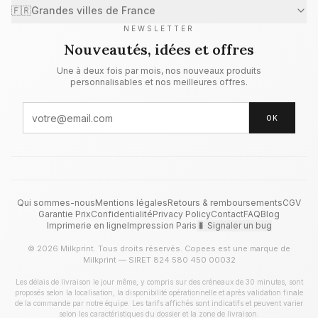
🇫🇷
Grandes villes de France
NEWSLETTER
Nouveautés, idées et offres
Une à deux fois par mois, nos nouveaux produits
personnalisables et nos meilleures offres.
OK
Qui sommes-nous
Mentions légales
Retours & remboursements
CGV
Garantie Prix
Confidentialité
Privacy Policy
Contact
FAQ
Blog
Imprimerie en ligne
Impression Paris
🐛 Signaler un bug
© 2026 Milkprint. Tous droits réservés. Copees est une marque de
Milkprint — SIRET 824 580 450 00032
Les délais de livraison le jour même, y compris sur des créneaux de 30 minutes, sont
proposés selon la localisation, la disponibilité opérationnelle et après validation finale
de la commande par notre équipe. Les tarifs affichés sont indicatifs et peuvent varier
selon les caractéristiques du dossier et la zone de livraison.