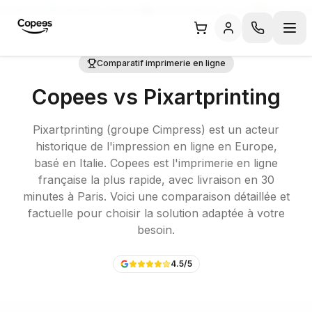
/5 (326 avis)
Satisfait ou réimprimé
Livraison Express dès J+1
Moins cher g
Comparatif imprimerie en ligne
Copees vs
Pixartprinting
Pixartprinting (groupe Cimpress) est un acteur
historique de l'impression en ligne en Europe,
basé en Italie. Copees est l'imprimerie en ligne
française la plus rapide, avec livraison en 30
minutes à Paris. Voici une comparaison détaillée et
factuelle pour choisir la solution adaptée à votre
besoin.
4.5
/5